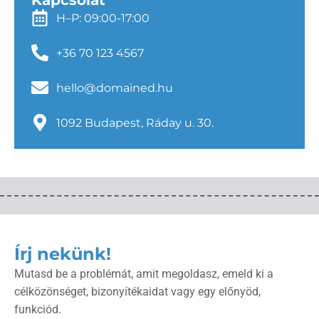
H–P: 09:00-17:00
+36 70 123 4567
hello@domained.hu
1092 Budapest, Ráday u. 30.
Írj nekünk!
Mutasd be a problémát, amit megoldasz, emeld ki a
célközönséget, bizonyítékaidat vagy egy előnyöd,
funkciód.