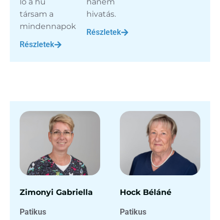
ló a hű
hanem
társam a
hivatás.
mindennapokban.
Részletek
Részletek
Zimonyi Gabriella
Hock Béláné
Patikus
Patikus