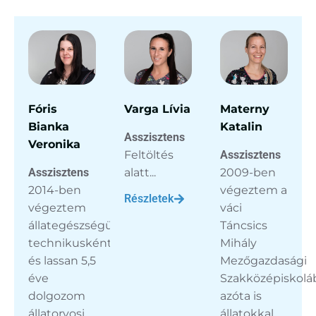
Fóris
Varga Lívia
Materny
Bianka
Katalin
Asszisztens
Veronika
Feltöltés
Asszisztens
Asszisztens
alatt...
2009-ben
2014-ben
végeztem a
Részletek
végeztem
váci
állategészségügyi
Táncsics
technikusként,
Mihály
és lassan 5,5
Mezőgazdasági
éve
Szakközépiskolá
dolgozom
azóta is
állatorvosi
állatokkal