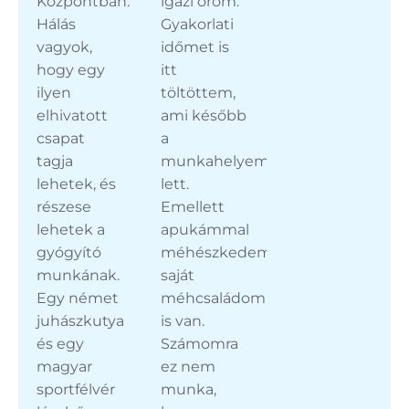
Központban.
igazi öröm.
Hálás
Gyakorlati
vagyok,
időmet is
hogy egy
itt
ilyen
töltöttem,
elhivatott
ami később
csapat
a
tagja
munkahelyem
lehetek, és
lett.
részese
Emellett
lehetek a
apukámmal
gyógyító
méhészkedem,
munkának.
saját
Egy német
méhcsaládom
juhászkutya
is van.
és egy
Számomra
magyar
ez nem
sportfélvér
munka,