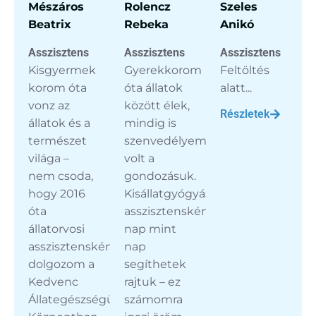
Mészáros
Rolencz
Szeles
Beatrix
Rebeka
Anikó
Asszisztens
Asszisztens
Asszisztens
Kisgyermek
Gyerekkorom
Feltöltés
korom óta
óta állatok
alatt...
vonz az
között élek,
Részletek
állatok és a
mindig is
természet
szenvedélyem
világa –
volt a
nem csoda,
gondozásuk.
hogy 2016
Kisállatgyógyászati
óta
asszisztensként
állatorvosi
nap mint
asszisztensként
nap
dolgozom a
segíthetek
Kedvenc
rajtuk – ez
Állategészségügyi
számomra