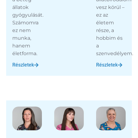
állatok
vesz körül –
gyógyulását.
ez az
Számomra
életem
ez nem
része, a
munka,
hobbim és
hanem
a
életforma.
szenvedélyem.
Részletek
Részletek