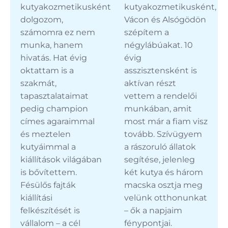
kutyakozmetikusként
kutyakozmetikusként,
dolgozom,
Vácon és Alsógödön
számomra ez nem
szépítem a
munka, hanem
négylábúakat. 10
hivatás. Hat évig
évig
oktattam is a
asszisztensként is
szakmát,
aktívan részt
tapasztalataimat
vettem a rendelői
pedig champion
munkában, amit
címes agaraimmal
most már a fiam visz
és meztelen
tovább. Szívügyem
kutyáimmal a
a rászoruló állatok
kiállítások világában
segítése, jelenleg
is bővítettem.
két kutya és három
Fésülős fajták
macska osztja meg
kiállítási
velünk otthonunkat
felkészítését is
– ők a napjaim
vállalom – a cél
fénypontjai.