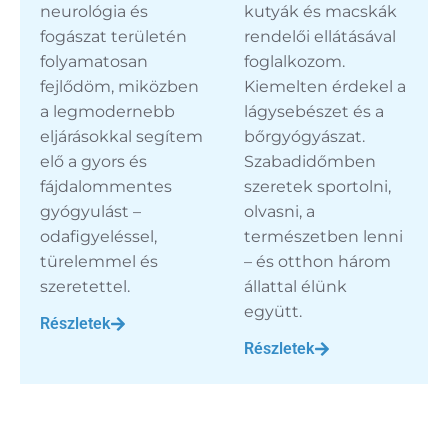
neurológia és
kutyák és macskák
fogászat területén
rendelői ellátásával
folyamatosan
foglalkozom.
fejlődöm, miközben
Kiemelten érdekel a
a legmodernebb
lágysebészet és a
eljárásokkal segítem
bőrgyógyászat.
elő a gyors és
Szabadidőmben
fájdalommentes
szeretek sportolni,
gyógyulást –
olvasni, a
odafigyeléssel,
természetben lenni
türelemmel és
– és otthon három
szeretettel.
állattal élünk
együtt.
Részletek
Részletek