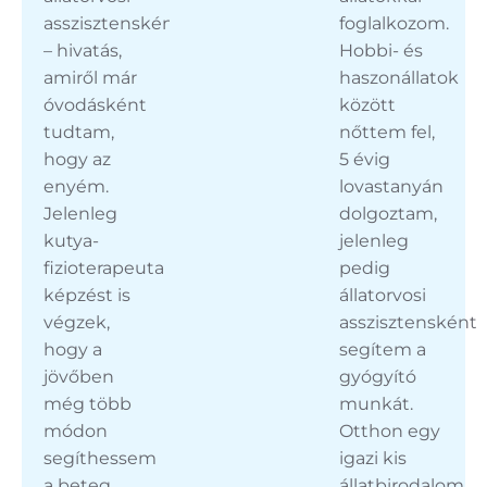
asszisztensként
foglalkozom.
– hivatás,
Hobbi- és
amiről már
haszonállatok
óvodásként
között
tudtam,
nőttem fel,
hogy az
5 évig
enyém.
lovastanyán
Jelenleg
dolgoztam,
kutya-
jelenleg
fizioterapeuta
pedig
képzést is
állatorvosi
végzek,
asszisztensként
hogy a
segítem a
jövőben
gyógyító
még több
munkát.
módon
Otthon egy
segíthessem
igazi kis
a beteg
állatbirodalom