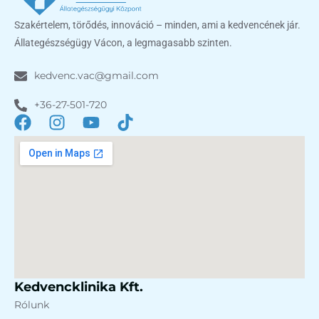
Szakértelem, törődés, innováció – minden, ami a kedvencének jár.
Állategészségügy Vácon, a legmagasabb szinten.
kedvenc.vac@gmail.com
+36-27-501-720
Kedvencklinika Kft.
Rólunk