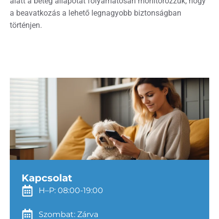
alatt a beteg állapotát folyamatosan monitorozzuk, hogy
a beavatkozás a lehető legnagyobb biztonságban
történjen.
Kapcsolat
H–P: 08:00-19:00
Szombat: Zárva