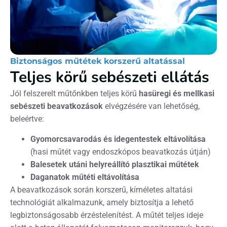
Biztonságos műtétek korszerű altatással
Teljes körű sebészeti ellátás
Jól felszerelt műtőnkben teljes körű
hasüregi és mellkasi
sebészeti beavatkozások
elvégzésére van lehetőség,
beleértve:
Gyomorcsavarodás és idegentestek eltávolítása
(hasi műtét vagy endoszkópos beavatkozás útján)
Balesetek utáni helyreállító plasztikai műtétek
Daganatok műtéti eltávolítása
A beavatkozások során korszerű, kíméletes altatási
technológiát alkalmazunk, amely biztosítja a lehető
legbiztonságosabb érzéstelenítést. A műtét teljes ideje