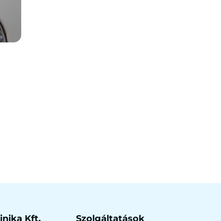
nika Kft.
Szolgáltatások