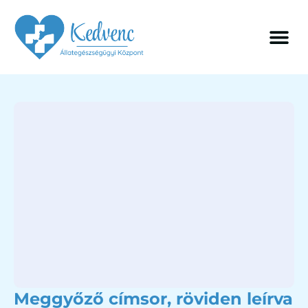
Meggyőző címsor, röviden leírva