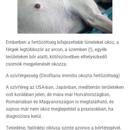
Emberben a fertőzöttség kifejezettebb tüneteket okoz, a
férgek legtöbbször az arcon, a szemben (!), egyéb
területeken bőr alatti, kötőszövetben elhelyezkedő
csomók megjelenését okozza.
A szívférgesség (Dirofilaria immitis okozta fertőzöttség)
A szívféreg az USA-ban, Japánban, mediterrán területeken
volt korábban jelen, de mára már Horvátországban,
Romániában és Magyarországon is megtalálható, és
sajnos már nem okoz meglepetést a praxisokban, ha
diagnózisra kerül.
Terjedése, fejlődési ciklusa szinte azonos a bőrféregével.