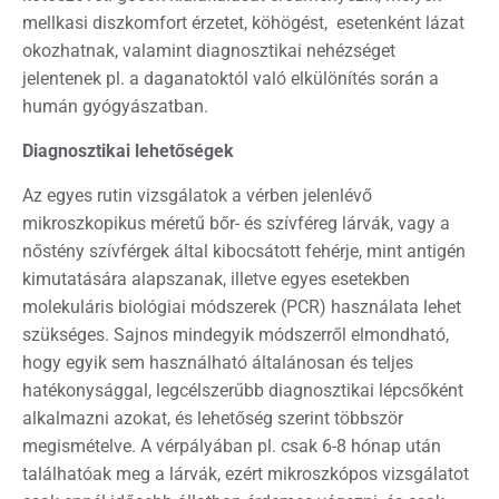
mellkasi diszkomfort érzetet, köhögést, esetenként lázat
okozhatnak, valamint diagnosztikai nehézséget
jelentenek pl. a daganatoktól való elkülönítés során a
humán gyógyászatban.
Diagnosztikai lehetőségek
Az egyes rutin vizsgálatok a vérben jelenlévő
mikroszkopikus méretű bőr- és szívféreg lárvák, vagy a
nőstény szívférgek által kibocsátott fehérje, mint antigén
kimutatására alapszanak, illetve egyes esetekben
molekuláris biológiai módszerek (PCR) használata lehet
szükséges. Sajnos mindegyik módszerről elmondható,
hogy egyik sem használható általánosan és teljes
hatékonysággal, legcélszerűbb diagnosztikai lépcsőként
alkalmazni azokat, és lehetőség szerint többször
megismételve. A vérpályában pl. csak 6-8 hónap után
találhatóak meg a lárvák, ezért mikroszkópos vizsgálatot