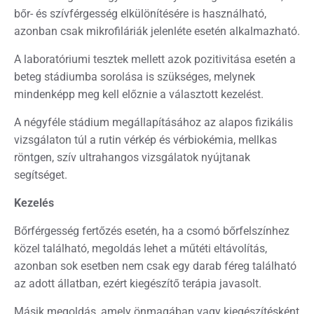
bőr- és szívférgesség elkülönítésére is használható,
azonban csak mikrofiláriák jelenléte esetén alkalmazható.
A laboratóriumi tesztek mellett azok pozitivitása esetén a
beteg stádiumba sorolása is szükséges, melynek
mindenképp meg kell előznie a választott kezelést.
A négyféle stádium megállapításához az alapos fizikális
vizsgálaton túl a rutin vérkép és vérbiokémia, mellkas
röntgen, szív ultrahangos vizsgálatok nyújtanak
segítséget.
Kezelés
Bőrférgesség fertőzés esetén, ha a csomó bőrfelszínhez
közel található, megoldás lehet a műtéti eltávolítás,
azonban sok esetben nem csak egy darab féreg található
az adott állatban, ezért kiegészítő terápia javasolt.
Másik megoldás, amely önmagában vagy kiegészítésként