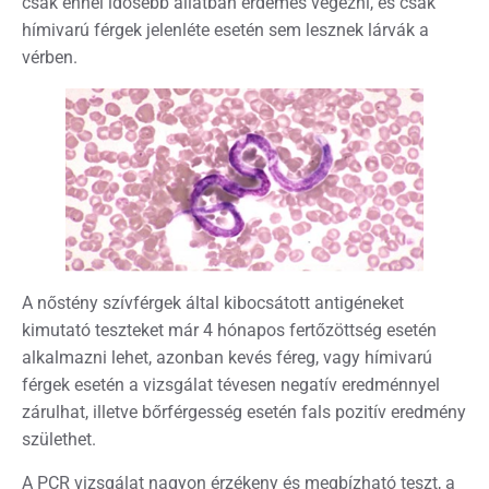
csak ennél idősebb állatban érdemes végezni, és csak
hímivarú férgek jelenléte esetén sem lesznek lárvák a
vérben.
A nőstény szívférgek által kibocsátott antigéneket
kimutató teszteket már 4 hónapos fertőzöttség esetén
alkalmazni lehet, azonban kevés féreg, vagy hímivarú
férgek esetén a vizsgálat tévesen negatív eredménnyel
zárulhat, illetve bőrférgesség esetén fals pozitív eredmény
születhet.
A PCR vizsgálat nagyon érzékeny és megbízható teszt, a