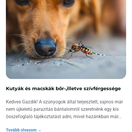
Kutyák és macskák bőr-,illetve szívférgessége
Kedves Gazdik! A szúnyogok által terjesztett, sajnos már
nem újkeletű parazitás bántalomról szeretnénk egy kis
összefoglaló tájékoztatást adni, mivel hazánkban már
Tovább olvasom →