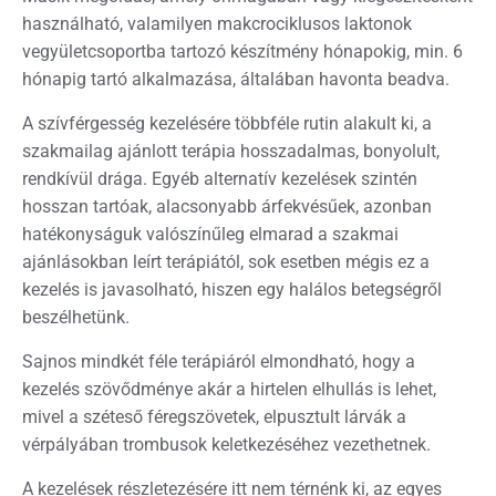
használható, valamilyen makcrociklusos laktonok
vegyületcsoportba tartozó készítmény hónapokig, min. 6
hónapig tartó alkalmazása, általában havonta beadva.
A szívférgesség kezelésére többféle rutin alakult ki, a
szakmailag ajánlott terápia hosszadalmas, bonyolult,
rendkívül drága. Egyéb alternatív kezelések szintén
hosszan tartóak, alacsonyabb árfekvésűek, azonban
hatékonyságuk valószínűleg elmarad a szakmai
ajánlásokban leírt terápiától, sok esetben mégis ez a
kezelés is javasolható, hiszen egy halálos betegségről
beszélhetünk.
Sajnos mindkét féle terápiáról elmondható, hogy a
kezelés szövődménye akár a hirtelen elhullás is lehet,
mivel a széteső féregszövetek, elpusztult lárvák a
vérpályában trombusok keletkezéséhez vezethetnek.
A kezelések részletezésére itt nem térnénk ki, az egyes