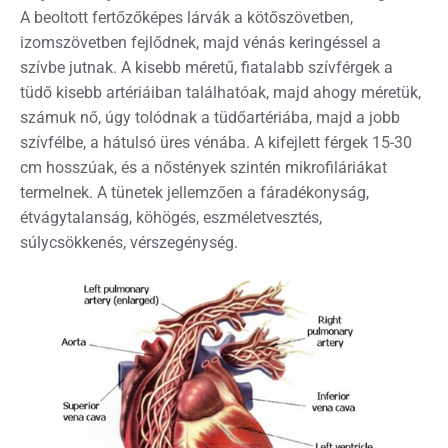
A beoltott fertőzőképes lárvák a kötőszövetben,
izomszövetben fejlődnek, majd vénás keringéssel a
szívbe jutnak. A kisebb méretű, fiatalabb szívférgek a
tüdő kisebb artériáiban találhatóak, majd ahogy méretük,
számuk nő, úgy tolódnak a tüdőartériába, majd a jobb
szívfélbe, a hátulsó üres vénába. A kifejlett férgek 15-30
cm hosszúak, és a nőstények szintén mikrofiláriákat
termelnek. A tünetek jellemzően a fáradékonyság,
étvágytalanság, köhögés, eszméletvesztés,
súlycsökkenés, vérszegénység.