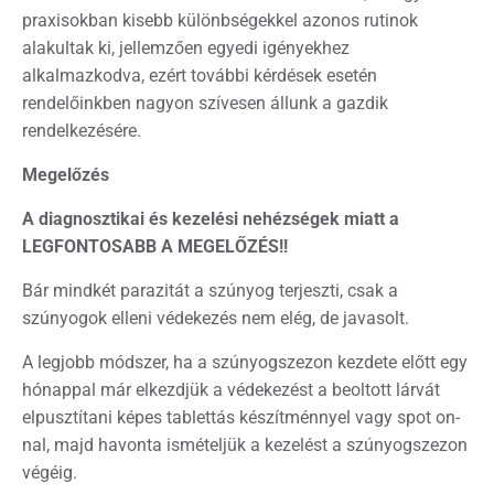
praxisokban kisebb különbségekkel azonos rutinok
alakultak ki, jellemzően egyedi igényekhez
alkalmazkodva, ezért további kérdések esetén
rendelőinkben nagyon szívesen állunk a gazdik
rendelkezésére.
Megelőzés
A diagnosztikai és kezelési nehézségek miatt a
LEGFONTOSABB A MEGELŐZÉS!!
Bár mindkét parazitát a szúnyog terjeszti, csak a
szúnyogok elleni védekezés nem elég, de javasolt.
A legjobb módszer, ha a szúnyogszezon kezdete előtt egy
hónappal már elkezdjük a védekezést a beoltott lárvát
elpusztítani képes tablettás készítménnyel vagy spot on-
nal, majd havonta ismételjük a kezelést a szúnyogszezon
végéig.