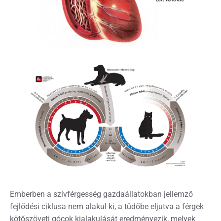
Emberben a szívférgesség gazdaállatokban jellemző
fejlődési ciklusa nem alakul ki, a tüdőbe eljutva a férgek
kötőszöveti gócok kialakulását eredményezik, melyek